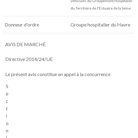
véhicules du Groupement Hospitalier
du Territoire de l'Estuaire de la Seine
Donneur d'ordre
Groupe hospitalier du Havre
AVIS DE MARCHÉ
Directive 2014/24/UE
Le présent avis constitue un appel à la concurrence
S
e
c
t
i
o
n
I