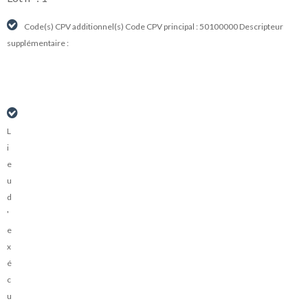
Code(s) CPV additionnel(s) Code CPV principal : 50100000 Descripteur
supplémentaire :
L
i
e
u
d
'
e
x
é
c
u