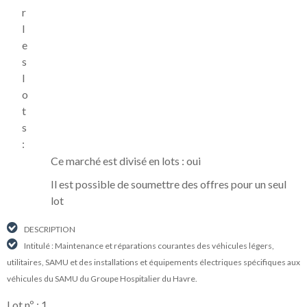
r
l
e
s
l
o
t
s
:
Ce marché est divisé en lots : oui
Il est possible de soumettre des offres pour un seul
lot
DESCRIPTION
Intitulé : Maintenance et réparations courantes des véhicules légers,
utilitaires, SAMU et des installations et équipements électriques spécifiques aux
véhicules du SAMU du Groupe Hospitalier du Havre.
Lot nº : 1