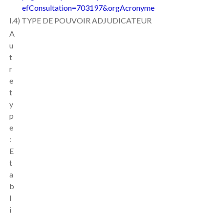
efConsultation=703197&orgAcronyme
I.4) TYPE DE POUVOIR ADJUDICATEUR
A
u
t
r
e
t
y
p
e
:
E
t
a
b
l
i