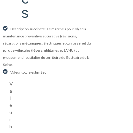
s
Description succincte : Le marché a pour objet la
maintenance préventive et curative (révisions,
réparations mécaniques, électriques et carrosserie) du
parc de véhicules (légers, utilitaires et SAMU) du
groupement hospitalier du territoire de l?estuaire de la
Seine.
Valeur totale estimée :
V
a
l
e
u
r
h