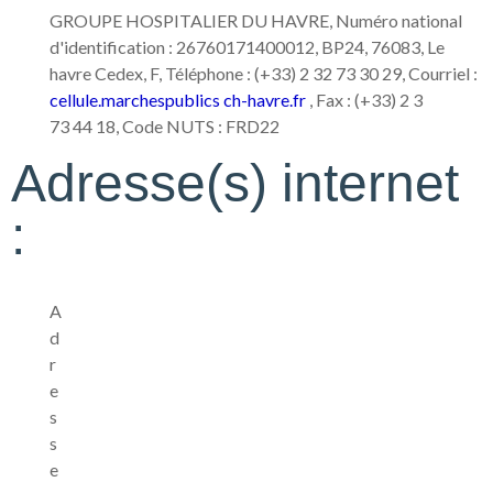
GROUPE HOSPITALIER DU HAVRE, Numéro national
d'identification : 26760171400012, BP24, 76083, Le
havre Cedex, F, Téléphone : (+33) 2 32 73 30 29, Courriel :
cellule.marchespublics
ch-havre.fr
, Fax : (+33) 2 3
73 44 18, Code NUTS : FRD22
Adresse(s) internet
:
A
d
r
e
s
s
e