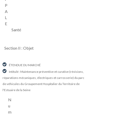
P
A
L
E
Santé
Section II : Objet
ÉTENDUE DU MARCHÉ
Intitulé : Maintenance préventive et curative (révisions,
réparations mécaniques, électriques et carrosserie) du parc
de véhicules du Groupement Hospitalier du Territoire de
l'Estuaire de la Seine
N
u
m